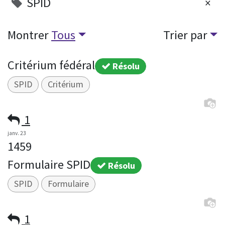
SPID
×
Montrer
Tous
Trier par
Critérium fédéral
Résolu
SPID
Critérium
1
janv. 23
1459
Formulaire SPID
Résolu
SPID
Formulaire
1