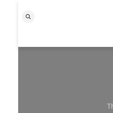
Se rendre au contenu
Accueil
Comité
Sportif
Le coin
T