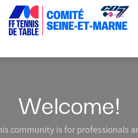
 CTD
Formations
Développement
Clubs
Pet
Welcome!
his community is for professionals a