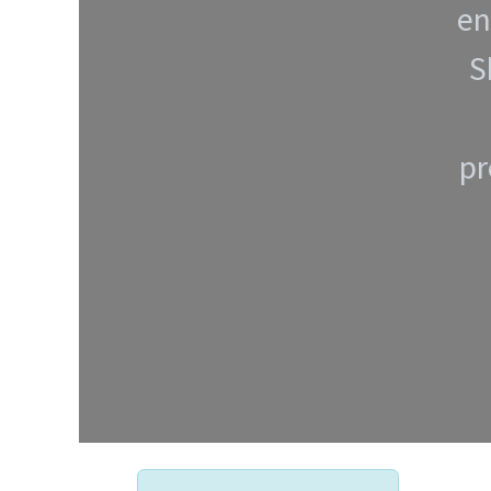
en
S
pr